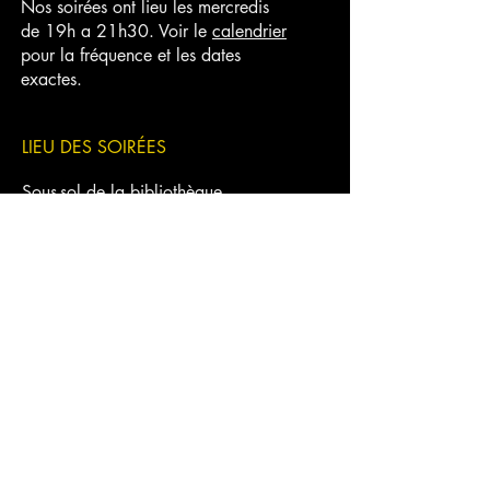
Nos soirées ont lieu les mercredis
de 19h a 21h30. Voir le
calendrier
pour la fréquence et les dates
exactes.
LIEU DES SOIRÉES
Sous-sol de la bibliothèque
Rina-Lasnier
951, boulevard Manseau
Joliette, QC J6E 3G6
NOUS TROUVER