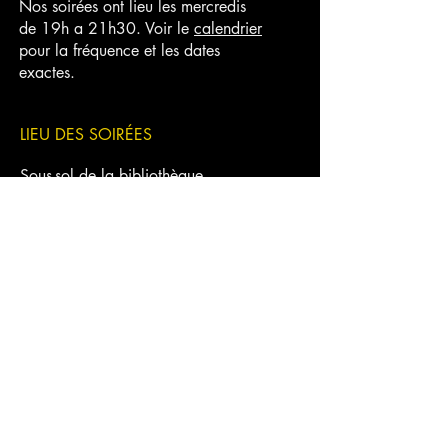
Nos soirées ont lieu les mercredis
de 19h a 21h30. Voir le
calendrier
pour la fréquence et les dates
exactes.
LIEU DES SOIRÉES
Sous-sol de la bibliothèque
Rina-Lasnier
951, boulevard Manseau
Joliette, QC J6E 3G6
NOUS TROUVER